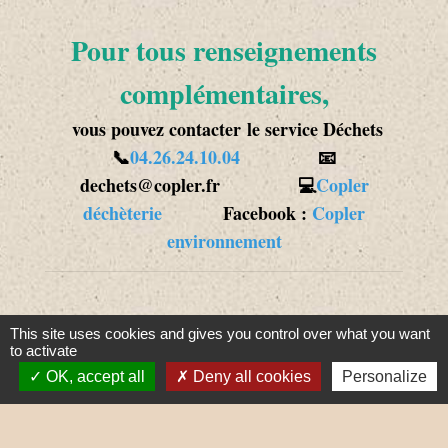
Pour tous renseignements
complémentaires,
vous pouvez contacter le service Déchets
📞
04.26.24.10.04
📧
dechets@copler.fr 💻
Copler
déchèterie
Facebook :
Copler
environnement
This site uses cookies and gives you control over what you want
to activate
OK, accept all
Deny all cookies
Personalize
🚫 Stop aux erreurs de tri !