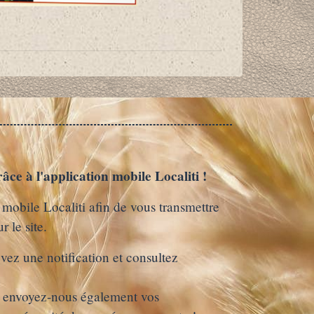
âce à l'application mobile Localiti !
obile Localiti afin de vous transmettre
r le site.
vez une notification et consultez
s, envoyez-nous également vos