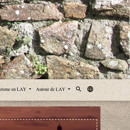
search
language
risme en LAY
Autour de LAY