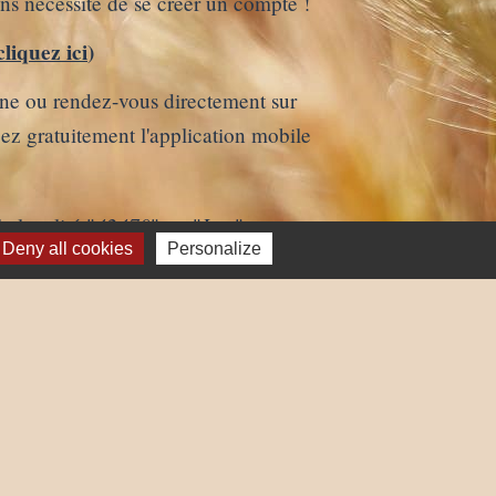
ans nécessité de se créer un compte !
cliquez ici
)
one ou rendez-vous directement sur
gez gratuitement l'application mobile
42470
Lay
a localité "
" ou "
"
Deny all cookies
Personalize
trant dans vos "favoris
"
favorite