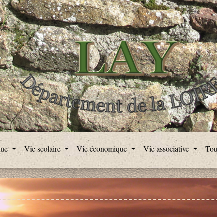
que
Vie scolaire
Vie économique
Vie associative
Tou