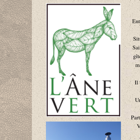
Ent
Sit
Sai
gît
ma
Il
Un
Part
V