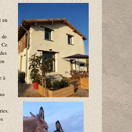
t en
t de
. Ce
 des
 en
e à
ous
ries.
es