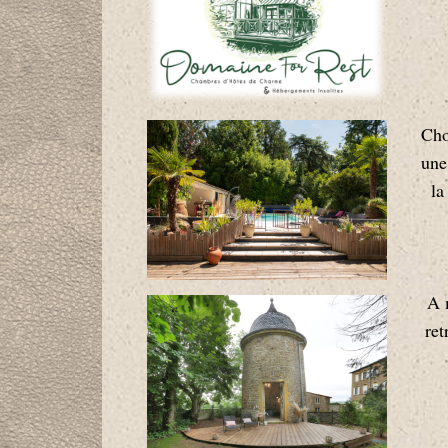
Cho
une
la
A 
ret