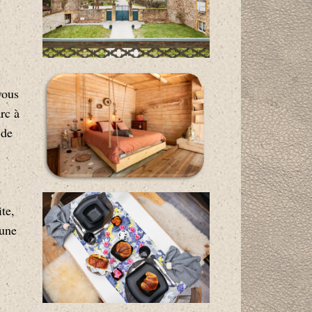
vous
rc à
 de
te,
 une