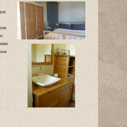
est
son
ne
sine
asse