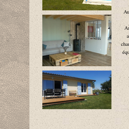
Au
Am
a
cha
équ