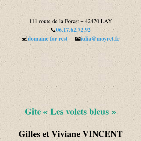
111 route de la Forest – 42470 LAY
06.17.62.72.92
📞
💻
domaine for rest
📧
iulia@moyret.fr
Gîte « Les volets bleus »
Gilles et Viviane VINCENT